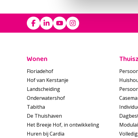
Footer
Wonen
Thuis
Floriadehof
Persoon
Hof van Kerstanje
Huishou
Landscheiding
Persoon
Onderwatershof
Casema
Tabitha
Individu
De Thuishaven
Dagbes
Het Breeje Hof, in ontwikkeling
Modulai
Huren bij Cardia
Volledig