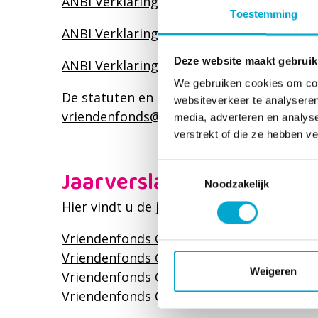
ANBI Verklaring 2023
Toestemming
ANBI Verklaring 2022
Deze website maakt gebruik
ANBI Verklaring 2021
We gebruiken cookies om cont
De statuten en het uittreksel KvK zijn op 
websiteverkeer te analyseren
vriendenfonds@cardia.nl
.
media, adverteren en analys
verstrekt of die ze hebben v
Toestemmingsselectie
Jaarverslag
Noodzakelijk
Hier vindt u de jaarverslagen die het Vri
Vriendenfonds Cardia Jaarverslag 2024
Vriendenfonds Cardia Jaarverslag 2023
Weigeren
Vriendenfonds Cardia Jaarverslag 2022
Vriendenfonds Cardia Jaarverslag 2021