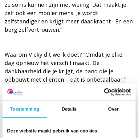
ze soms kunnen zijn met weinig. Dat maakt je
zelf ook een mooier mens. Je wordt
zelfstandiger en krijgt meer daadkracht . En een
berg zelfvertrouwen.”
Waarom Vicky dit werk doet? “Omdat je elke
dag opnieuw het verschil maakt. De
dankbaarheid die je krijgt, de band die je
opbouwt met cliënten – dat is onbetaalbaar.”
Inmiddels zijn ook collega’s Chaandi en
Mohamed bij het gesprek aangeschoven. Zij zijn
het met Vicky eens en werken net als zij met
Toestemming
Details
Over
hart voor zorg in het thuiszorgteam van Cardia.
“Ik help mensen graag”, vertelt Chaandi. “Of het
nu in mijn werk is of op straat, als iemand hulp
Deze website maakt gebruik van cookies
nodig heeft, sta ik klaar.” Voor Mohamed, de