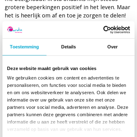
grotere beperkingen positief in het leven. Maar
het is heerlijk om af en toe je zorgen te delen!
En weet je wat zo geweldig is? Een poos terug
wilde ik heel graag een live-uitzending van een
trouwdienst zien van iemand die me dierbaar is.
Toestemming
Details
Over
Dat kon via mijn tablet. Mijn zoon, die op een
uur rijden woont, had alles klaargezet. Maar
toen het moment daar was, kreeg ik het niet
Deze website maakt gebruik van cookies
voor elkaar. Ik heb in nood Thea gebeld en tien
We gebruiken cookies om content en advertenties te
minuten later stond ze met haar dochter voor
personaliseren, om functies voor social media te bieden
mijn deur die alles in orde maakte. Heerlijk! Ik
en om ons websiteverkeer te analyseren. Ook delen we
ben een mens van de dag, maar ik hoop nog
informatie over uw gebruik van onze site met onze
lang van Thea te mogen genieten!”
partners voor social media, adverteren en analyse. Deze
partners kunnen deze gegevens combineren met andere
informatie die u aan ze heeft verstrekt of die ze hebben
De jongste en oudste
verzameld op basis van uw gebruik van hun services.