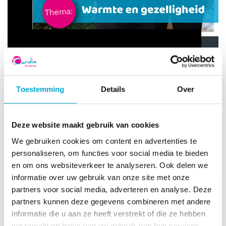
Toestemming
Details
Over
Deze website maakt gebruik van cookies
We gebruiken cookies om content en advertenties te
personaliseren, om functies voor social media te bieden
en om ons websiteverkeer te analyseren. Ook delen we
informatie over uw gebruik van onze site met onze
Cardia magazine
partners voor social media, adverteren en analyse. Deze
partners kunnen deze gegevens combineren met andere
December 2025: TALENTEN DELEN
informatie die u aan ze heeft verstrekt of die ze hebben
Mei 2026: VRIJHEID
verzameld op basis van uw gebruik van hun services.