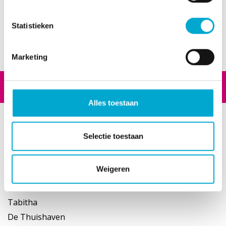
Augustus 2022: EROPUIT!
April 2022: SAMEN AAN TAFEL
Statistieken
December 2021: MUZIEK
Oktober 2021: DUURZAAMHEID
Marketing
Footer
Alles toestaan
Wonen
Selectie toestaan
Floriadehof
Hof van Kerstanje
Weigeren
Landscheiding
Onderwatershof
Tabitha
De Thuishaven