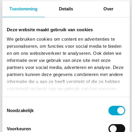
Toestemming
Details
Over
Cardia magazine
Deze website maakt gebruik van cookies
December 2025: TALENTEN DELEN
We gebruiken cookies om content en advertenties te
Mei 2026: VRIJHEID
personaliseren, om functies voor social media te bieden
Augustus 2025: EEN ZOMER VOL PLEZIER!
en om ons websiteverkeer te analyseren. Ook delen we
April 2025: JONG & OUD
informatie over uw gebruik van onze site met onze
partners voor social media, adverteren en analyse. Deze
December 2024: WARMTE & GEZELLIGHEID
partners kunnen deze gegevens combineren met andere
Augustus 2024: ONTSPANNEN & GENIETEN
informatie die u aan ze heeft verstrekt of die ze hebben
Maart 2024: SAMEN
verzameld op basis van uw gebruik van hun services.
December 2023: HERINNERINGEN
December 2025: TALENTEN DELEN
Toestemmingsselectie
Augustus 2023: EEN LEVEN LANG LEREN
Noodzakelijk
April 2023: NAASTENLIEFDE
December 2022: HOOP
Voorkeuren