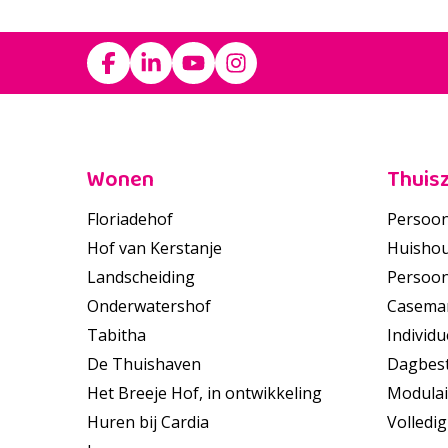
Footer
Wonen
Thuis
Floriadehof
Persoon
Hof van Kerstanje
Huishou
Landscheiding
Persoon
Onderwatershof
Casema
Tabitha
Individu
De Thuishaven
Dagbes
Het Breeje Hof, in ontwikkeling
Modulai
Huren bij Cardia
Volledig