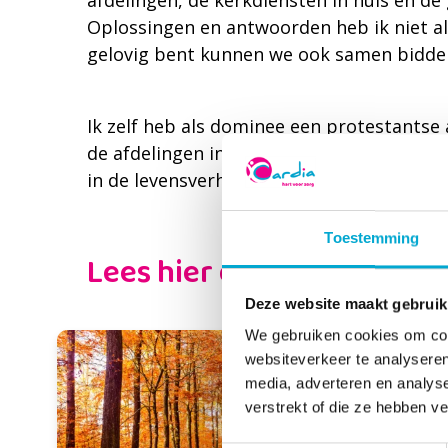
afdelingen, de kerkdiensten in huis en 
Oplossingen en antwoorden heb ik niet alt
gelovig bent kunnen we ook samen bidden
Ik zelf heb als dominee een protestantse 
de afdelingen in Onderwatershof ben, wat u
in de levensverhalen en de levenswijshed
Toestemming
Lees hier de columns van
Deze website maakt gebruik
We gebruiken cookies om cont
websiteverkeer te analyseren
media, adverteren en analys
verstrekt of die ze hebben v