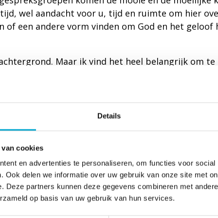
de gespreksgroepen komen de mooie en de moeilijke 
ijd, wel aandacht voor u, tijd en ruimte om hier o
 of een andere vorm vinden om God en het geloof hi
achtergrond. Maar ik vind het heel belangrijk om te
w (kerkelijke) achtergrond ook is, gelovig of niet. 
en van de ouderen die bij ons wonen.
Details
 Mirjam
 van cookies
ent en advertenties te personaliseren, om functies voor social
. Ook delen we informatie over uw gebruik van onze site met on
e. Deze partners kunnen deze gegevens combineren met andere i
erzameld op basis van uw gebruik van hun services.