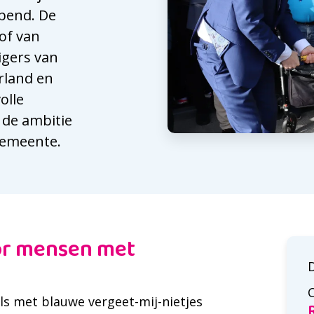
opend. De
of van
igers van
rland en
olle
j de ambitie
 gemeente.
or mensen met
ls met blauwe vergeet-mij-nietjes