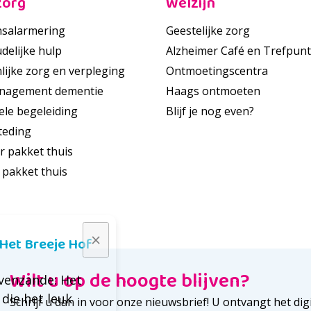
zorg
Welzijn
salarmering
Geestelijke zorg
delijke hulp
Alzheimer Café en Trefpunt
lijke zorg en verpleging
Ontmoetingscentra
nagement dementie
Haags ontmoeten
ele begeleiding
Blijf je nog even?
teding
r pakket thuis
 pakket thuis
 Het Breeje Hof
Wilt u op de hoogte blijven?
avenzande: Het
die het leuk
Schrijf u dan in voor onze nieuwsbrief! U ontvangt het dig