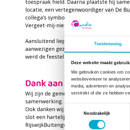
toespraak hield. Daarna plaatste hij sa
locatie, een vertegenwoordiger van De B
collega’s symbolisch de laatste tegel va
Vergeet-mij-niet-pad officieel in gebruik
Aansluitend liepen bewoners, familielede
Toestemming
aanwezigen gezamenlijk over de nieuwe r
werd de feestelijke middag afgesloten me
Deze website maakt gebruik
We gebruiken cookies om cont
Dank aan onze partners
websiteverkeer te analyseren
media, adverteren en analys
Wij zijn de gemeente Rijswijk bijzonder d
verstrekt of die ze hebben v
samenwerking. Zonder hun bijdrage en in
Toestemmingsselectie
Ook danken wij het Vriendenfonds Cardia 
Noodzakelijk
slot een hartelijk dank aan de vrijwilliger
RijswijkBuitengewoon voor de warme ontv