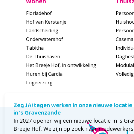
Wonen
Thuis
Floriadehof
Persoon
Hof van Kerstanje
Huishou
Landscheiding
Persoon
Onderwatershof
Casema
Tabitha
Individu
De Thuishaven
Dagbes
Het Breeje Hof, in ontwikkeling
Modulai
Huren bij Cardia
Volledig
Logeerzorg
Zeg JA! tegen werken in onze nieuwe locatie
in 's Gravenzande
In 2027 openen wij een nieuwe locatie in 's Gr
Breeje Hof. We zijn op zoek naar medewerkers 