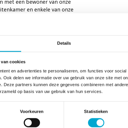
men met een bewoner van onze
uitenkamer en enkele van onze
n het pad. Daarmee werd het
 genomen.
n, wijkbewoners en andere
Details
oute richting De Buitenkamer. Daar
t een hapje en een drankje.
 van cookies
ent en advertenties te personaliseren, om functies voor social
. Ook delen we informatie over uw gebruik van onze site met on
e. Deze partners kunnen deze gegevens combineren met andere i
ankbaar voor de fijne
erzameld op basis van uw gebruik van hun services.
zet was dit pad er niet gekomen.
voor hun waardevolle bijdrage. Tot
Voorkeuren
Statistieken
s van Stichting
angst van onze (wijk)bewoners in