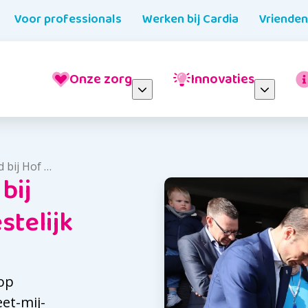
Voor professionals
Werken bij Cardia
Vriende
Onze zorg
Innovaties
feestelijk geopend
bij
stelijk
 op
et-mij-