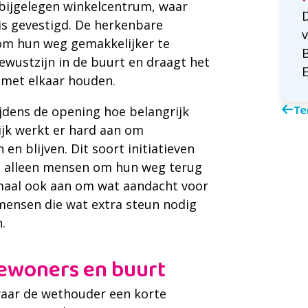
abijgelegen winkelcentrum, waar
D
s gevestigd. De herkenbare
v
m hun weg gemakkelijker te
ewustzijn in de buurt en draagt het
E
 met elkaar houden.
Te
jdens de opening hoe belangrijk
ijk werkt er hard aan om
en blijven. Dit soort initiatieven
et alleen mensen om hun weg terug
emaal ook aan om wat aandacht voor
mensen die wat extra steun nodig
.
bewoners en buurt
waar de wethouder een korte