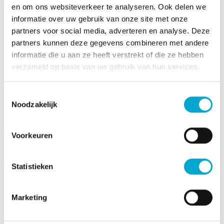
veranderen. Zorgmedewerkers moeten zich dus
en om ons websiteverkeer te analyseren. Ook delen we
steeds opnieuw inlezen in de situatie van een
informatie over uw gebruik van onze site met onze
cliënt. De QR code gaat hen hier zeker bij
partners voor social media, adverteren en analyse. Deze
partners kunnen deze gegevens combineren met andere
helpen.”
informatie die u aan ze heeft verstrekt of die ze hebben
verzameld op basis van uw gebruik van hun services.
De QR code is een kleine en betrekkelijk
eenvoudige innovatie die veel voordelen biedt
Toestemmingsselectie
aan bewoners en medewerkers, daarover zijn
Noodzakelijk
Anita en Marieke het roerend eens. “De collega’s
in de zorgfuncties hebben meer tijd om aan de
Voorkeuren
bewoners te besteden, en kennen hen beter.
Daar gaat het toch om. De kwaliteit van zorg
neemt toe!”
Statistieken
Marketing
Datum
03-04-2022