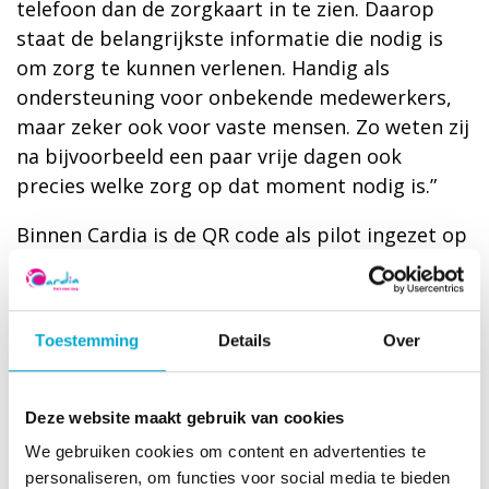
telefoon dan de zorgkaart in te zien. Daarop
staat de belangrijkste informatie die nodig is
om zorg te kunnen verlenen. Handig als
ondersteuning voor onbekende medewerkers,
maar zeker ook voor vaste mensen. Zo weten zij
na bijvoorbeeld een paar vrije dagen ook
precies welke zorg op dat moment nodig is.”
Binnen Cardia is de QR code als pilot ingezet op
een afdeling in woonzorglocatie
Onderwatershof
. En met succes: de
zorgmedewerkers die de QR code gebruiken zijn
Toestemming
Details
Over
er erg enthousiast over. Bij Respect gaat de QR
code ook gebruikt worden op de afdeling voor
eerstelijns zorg. Anita: “Op de ELV afdeling
Deze website maakt gebruik van cookies
verblijven cliënten maximaal 3 maanden. In die
We gebruiken cookies om content en advertenties te
periode kan de situatie van een cliënt snel
personaliseren, om functies voor social media te bieden