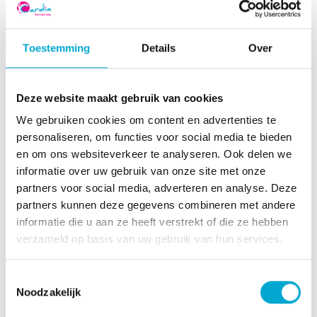
zijn we ervan overtuigd dat dit bijdraagt aan
het welbevinden van de bewoners. En in
sommige gevallen het ziektebeeld ook positief
Toestemming
Details
Over
beïnvloedt.
Hof van Kerstanje is gelegen in deelgebied
Deze website maakt gebruik van cookies
Parkrijk in RijswijkBuiten en ligt vlakbij het
We gebruiken cookies om content en advertenties te
Wilhelminapark. Een prachtige centrale ligging,
personaliseren, om functies voor social media te bieden
met diverse wijkvoorzieningen in de buurt,
en om ons websiteverkeer te analyseren. Ook delen we
zoals een gezondheidscentrum met apotheek
informatie over uw gebruik van onze site met onze
partners voor social media, adverteren en analyse. Deze
en een winkelcentrum. Dankzij deze centrale
partners kunnen deze gegevens combineren met andere
ligging in RijswijkBuiten kan Cardia ook in de
informatie die u aan ze heeft verstrekt of die ze hebben
wijk thuiszorg bieden. Bijvoorbeeld in het
verzameld op basis van uw gebruik van hun services.
naastgelegen seniorencomplex Wilhelmina,
maar ook op andere plekken in de wijk.
Toestemmingsselectie
Noodzakelijk