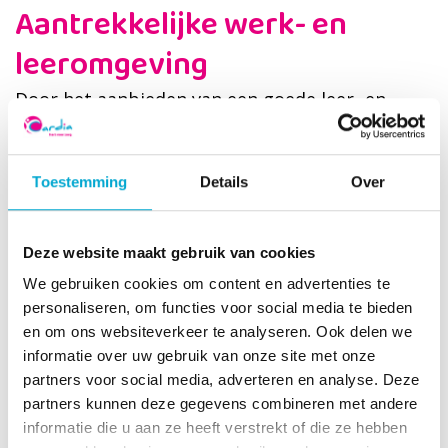
Aantrekkelijke werk- en
leeromgeving
Door het aanbieden van een goede leer- en
werkplek hopen we veel studenten en stagiaires
te behouden in het thuiszorgteam, en ze te
motiveren om zich verder te ontwikkelen in dit
Toestemming
Details
Over
vakgebied. Een leerafdeling biedt leerlingen en
stagiaires een unieke werkplek door van én met
Deze website maakt gebruik van cookies
elkaar te leren. In het huidige zorglandschap
We gebruiken cookies om content en advertenties te
met de personeelstekorten is een leerafdeling
personaliseren, om functies voor social media te bieden
een kans om zorgpersoneel op te leiden en te
en om ons websiteverkeer te analyseren. Ook delen we
behouden.
informatie over uw gebruik van onze site met onze
partners voor social media, adverteren en analyse. Deze
Flora van Eck van het ROC Mondriaan,
partners kunnen deze gegevens combineren met andere
praktijkopleider Sylvana van der Kaaij,
informatie die u aan ze heeft verstrekt of die ze hebben
regiomanager Matthijs de Jong, praktijkopleider