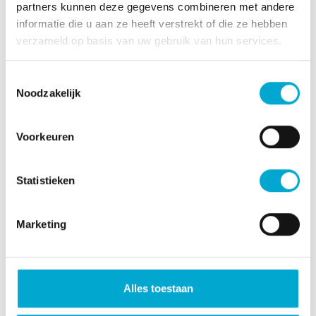
Huren bij Cardia
partners kunnen deze gegevens combineren met andere
Logeerzorg
informatie die u aan ze heeft verstrekt of die ze hebben
verzameld op basis van uw gebruik van hun services.
Thuiszorg
Persoonsalarmering
Toestemmingsselectie
Noodzakelijk
Huishoudelijke hulp
Persoonlijke zorg en verpleging
Casemanagement dementie
Voorkeuren
Individuele begeleiding
Dagbesteding
Statistieken
Modulair pakket thuis
Volledig pakket thuis
Marketing
Welzijn
Geestelijke zorg
Alles toestaan
Alzheimer Café en Trefpunt
Ontmoetingscentra