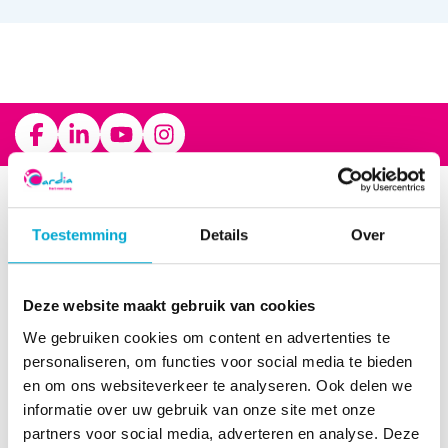
Footer
Wonen
Toestemming
Details
Over
Floriadehof
Hof van Kerstanje
Landscheiding
Deze website maakt gebruik van cookies
Onderwatershof
We gebruiken cookies om content en advertenties te
Tabitha
personaliseren, om functies voor social media te bieden
en om ons websiteverkeer te analyseren. Ook delen we
De Thuishaven
informatie over uw gebruik van onze site met onze
Het Breeje Hof, in ontwikkeling
partners voor social media, adverteren en analyse. Deze