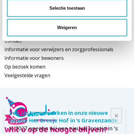
Haags ontmoeten
Selectie toestaan
Blijf je nog even?
Weigeren
Snel naar
Contact
Informatie voor verwijzers en zorgprofessionals
Informatie voor bewoners
Op bezoek komen
Veelgestelde vragen
Zeg JA! tegen werken in onze nieuwe
locatie Het Breeje Hof in 's Gravenzande
Wilt u op de hoogte blijven?
In 2027 openen wij een nieuwe locatie in 's