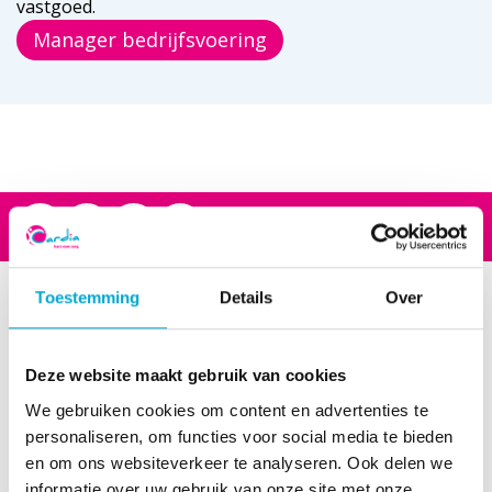
vastgoed.
Manager bedrijfsvoering
Footer
Toestemming
Details
Over
Wonen
Floriadehof
Deze website maakt gebruik van cookies
Hof van Kerstanje
We gebruiken cookies om content en advertenties te
Landscheiding
personaliseren, om functies voor social media te bieden
Onderwatershof
en om ons websiteverkeer te analyseren. Ook delen we
Tabitha
informatie over uw gebruik van onze site met onze