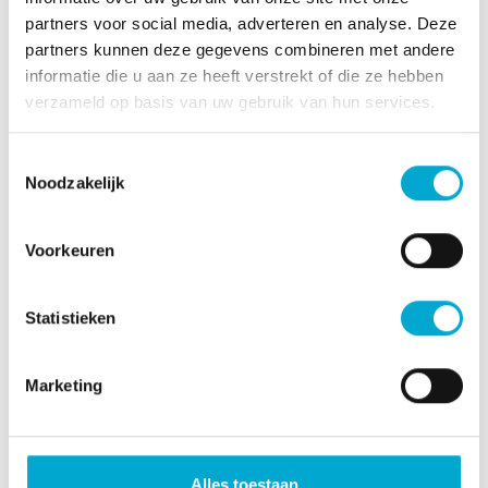
De Thuishaven
partners voor social media, adverteren en analyse. Deze
Het Breeje Hof, in ontwikkeling
partners kunnen deze gegevens combineren met andere
informatie die u aan ze heeft verstrekt of die ze hebben
Huren bij Cardia
verzameld op basis van uw gebruik van hun services.
Logeerzorg
Thuiszorg
Toestemmingsselectie
Noodzakelijk
Persoonsalarmering
Huishoudelijke hulp
Voorkeuren
Persoonlijke zorg en verpleging
Casemanagement dementie
Statistieken
Individuele begeleiding
Dagbesteding
Modulair pakket thuis
Marketing
Volledig pakket thuis
Welzijn
Alles toestaan